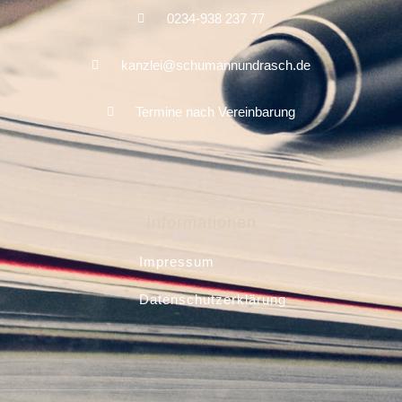
0234-938 237 77
kanzlei@schumannundrasch.de
Termine nach Vereinbarung
Informationen
Impressum
Datenschutzerklärung