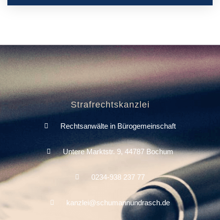
Strafrechtskanzlei
Rechtsanwälte in Bürogemeinschaft
Untere Marktstr. 9, 44787 Bochum
0234-938 237 77
kanzlei@schumannundrasch.de