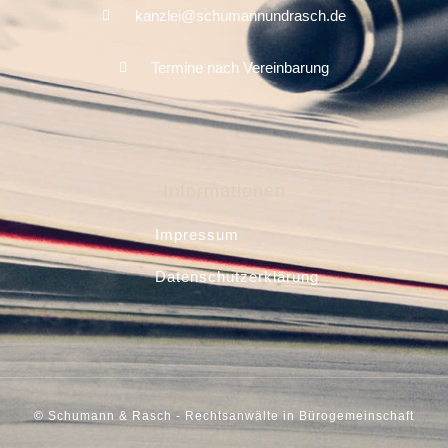
kanzlei@schumannundrasch.de
Termine nach Vereinbarung
Informationen
Impressum
Datenschutzerklärung
© Schumann & Rasch - Rechtsanwälte in Bürogemeinschaft