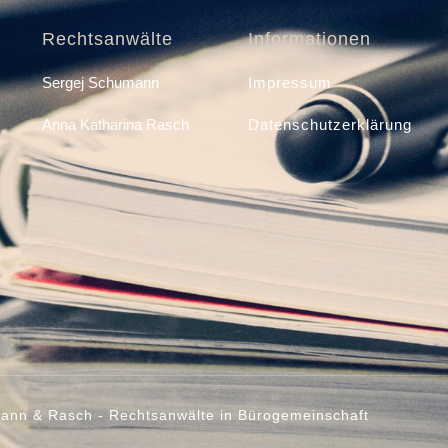
Rechtsanwälte
Informationen
Sergej Schumann
Impressum
Anna Katharina Rasch
Datenschutzerklärung
nn & Rasch - Rechtsanwälte in Bürogemeinschaft