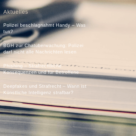
Aktuelles
Polizei beschlagnahmt Handy – Was
tun?
BGH zur Chatüberwachung: Polizei
darf nicht alle Nachrichten lesen
Phishing – Strafrechtliche
Konsequenzen und für Betroffene
Deepfakes und Strafrecht – Wann ist
Künstliche Intelligenz strafbar?