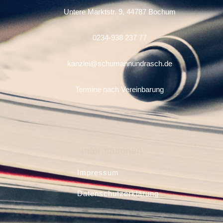
Untere Marktstr. 9, 44787 Bochum
0234-938 237 77
kanzlei@schumannundrasch.de
Termine nach Vereinbarung
Informationen
Impressum
Datenschutzerklärung